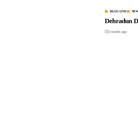
BLOG LIVE
NE
Dehradun Dom
2 months ago