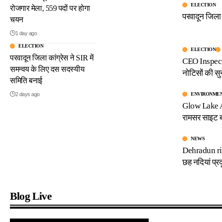
ELECTION
रोजगार मेला, 559 पदों पर होगा
परवादून जिला 
चयन
1 day ago
ELECTION
ELECTION
परवादून जिला कांग्रेस ने SIR में
CEO Inspects
समन्वय के लिए दस सदस्यीय
नोटिसों की सु
समिति बनाई
ENVIRONME
2 days ago
Glow Lake A
रामसर साइट 
NEWS
Dehradun riv
छह नदियां प्र
Blog Live