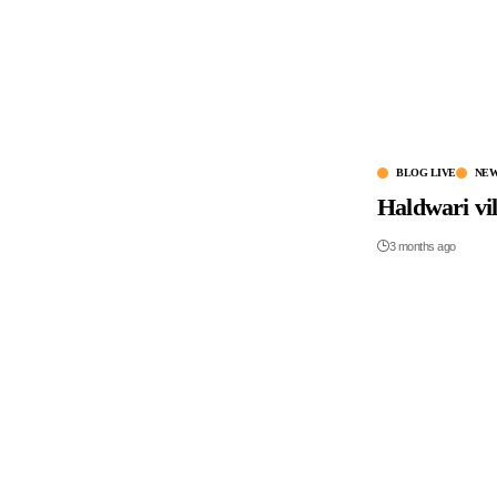
BLOG LIVE
NE
Haldwari villa
3 months ago