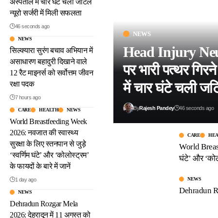
अस्पताल में चार घंटे चली जटिल
न्यूरो सर्जरी में मिली सफलता
46 seconds ago
NEWS
NEWS
Head Injury Neu
सिल्क्यारा सुरंग बचाव अभियान में
असाधारण बहादुरी दिखाने वाले
पर भारी पत्थर गिरन
12 रैट माइनर्स को सर्वोत्तम जीवन
में चार घंटे चली जट
रक्षा पदक
7 hours ago
By
Rajesh Pandey
46 seconds ago
CARE
HEALTH
NEWS
World Breastfeeding Week
2026: नवजात की स्वास्थ्य
CARE
HE
सुरक्षा के लिए स्तनपान से जुड़े
World Breastf
‘स्वर्णिम घंटे’ और ‘कोलोस्ट्रम’
घंटे’ और ‘कोलो
के फायदों के बारे में जानें
NEWS
1 day ago
Dehradun Roz
NEWS
Dehradun Rozgar Mela
2026: देहरादून में 11 अगस्त को