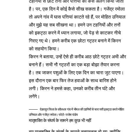
टहनियों से छोटे तनों और पत्तियों को कैसे अलग किया जाता
है। पर, एक दिन में कोई कैसे सीख सकता है। गजेंद्र रमोला
तो अपने गांव में घास पत्तियां काटते रहे हैं, पर मोहित उनियाल
और मुझे यह सब सीखना था। हमने उन टहनियों और तनों
को इकट्ठा करने में ध्यान लगाया, जो पेड़ से काटकर नीचे
गिराए गए थे। हमने करीब एक छोटा गट्ठर बनाने में किरन
को सहयोग किया।
किरन ने बताया, उन्हें ऐसे ही करीब आठ छोटे गट्ठर अभी और
बनाने हैं। सभी नौ गट्ठरों का एक बड़ा बोझा तैयार करना
है। तब जाकर पशुओं के लिए एक दिन का चारा जुट पाएगा।
इस दौरान एक बार फिर तेज हवाओं के साथ बारिश होने
लगी। किरन ने हमसे कहा, उनको करीब तीन घंटे और
लगेंगे।
देहरादून जिला के कौलधार गांव में भीमल की टहनियों से चारा पत्ती इकट्ठा करते मोहित
उनियाल और गजेंद्र रमोला। फोटो- राजेश पांडेय
मातृशक्ति के संघर्ष के सामने हम कुछ भी नहीं
हम मातृशक्ति के संघर्ष के सामने नतमस्तक हो गए, क्योंकि