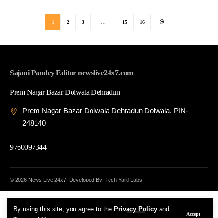
1
2
3
…
15
16
Sajani Pandey Editor newslive24x7.com
Prem Nagar Bazar Doiwala Dehradun
Prem Nagar Bazar Doiwala Dehradun Doiwala, PIN-
248140
9760097344
© 2026 News Live 24x7| Developed By: Tech Yard Labs
By using this site, you agree to the
Privacy Policy
and
Accept