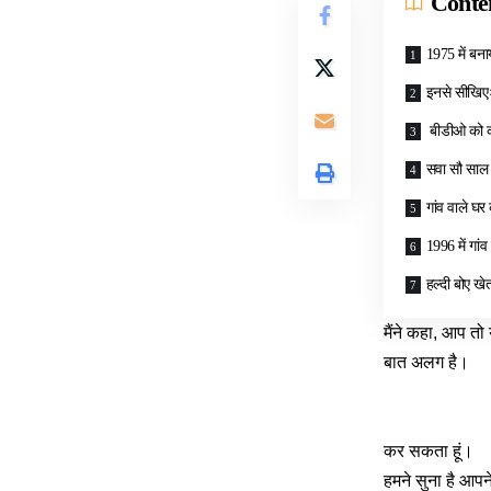
Conte
1975 में बना
इनसे सीखिएः 
बीडीओ को कम
सवा सौ साल प
गांव वाले घ
1996 में गांव
हल्दी बोए खे
मैंने कहा, आप तो 
बात अलग है।
कर सकता हूं।
हमने सुना है आपन