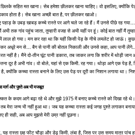
छिलके सहित मत खाना। सेब हमेशा छीलकर खाना चाहिए। वो इसलिए, क्योंकि पेड़ों प
ड़काव होता है। सेब खाना अच्छी बात है, पर छीलकर खाओ।
ए पहाड़ के उबड़ खाबड़ कच्चे रास्ते पर आगे चले जा रहे हैं। मैं उनसे पीछे रह गया…उन्
ैं अभी तक गांव पहुंच जाता, तुम्हारी वजह से अभी यहीं पर हूं। कोई बात नहीं मैं तुम्ह
 में लाल हो गया। मन कर रहा था कि यहीं किसी पेड़ के नीचे लमलेट हो जाऊं। कुछ
रकर अधूरे मन से… बैग से पानी की बोतल निकाली और उनसे कहा, आप पानी लेंगे..।
त नहीं है। मैंने दो-तीन घूंट पानी डकारा, तब जाकर लगा कि शरीर में थोड़ी जा
 कितना दूर है अभी गांव। वो बोले, यहां से एक किमी. रह गया। थोड़ा आगे एक पेड़ है
 है, क्योंकि कच्चा रास्ता बनाने के लिए उस पेड़ पर दूरी का निशान लगाया था। निश
ा मार्ग और पुश्ते अब भी मजबूत
्कत के कदम आगे बढ़ा रहे थे और मुझे 1975 में बनाए कच्चे रास्ते को दिखा रहे थे
, तब मेरा जन्म भी नहीं हुआ था। जब यह कच्चा रास्ता कई जगह पुश्ते लगाकर बनाय
ए ही सही, अब आप मुझसे मेरी उम्र नहीं पूछना।
, यह रास्ता छह फीट चौड़ा और डेढ़ किमी. लंबा है, जिस पर उस समय मात्र पांच 