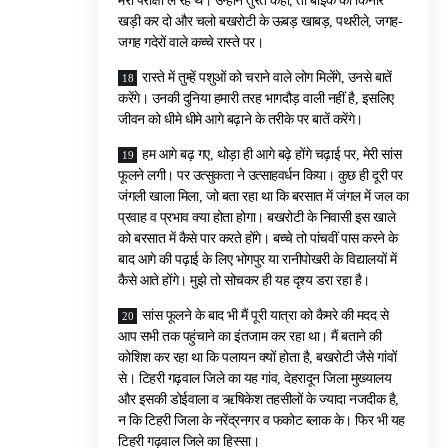
मेरी परीक्षा ले रहे थे। उन्होंने तुरंत कहा, तो बाइक को किनारे
खड़ी कर दो और चलो बखरोटी के ऊबड़ खाबड़, पथरीले, जगह-
जगह गदेरों वाले कच्चे रास्ते पर।
रास्ते में तुम्हें पशुओं को चराने वाले लोग मिलेंगे, उनसे बातें
करेंगे। उनकी दुनिया हमारी तरह भागदौड़ वाली नहीं है, इसलिए
जीवन को धीमे धीमे आगे बढ़ाने के तरीके पर बातें करेंगे।
हम आगे बढ़ गए, थोड़ा ही आगे बढ़े होंगे चढ़ाई पर, मेरी सांस
फूलने लगी। पर उत्सुकता ने उत्साहवर्धन किया। कुछ ही दूरी पर
जंगली खाला मिला, जो बता रहा था कि बरसात में जंगल में जल का
प्रवाह व प्रभाव क्या होता होगा। बखरोटी के निवासी इस खाले
को बरसात में कैसे पार करते होंगे। बच्चे तो पांचवीं पास करने के
बाद आगे की पढ़ाई के लिए भोगपुर या रानीपोखरी के विद्यालयों में
कैसे आते होंगे। मुझे तो सोचकर ही यह दृश्य डरा रहा है।
सांस फूलने के बाद भी मैं पूरी यात्रा को कैमरे की मदद से
आप सभी तक पहुंचाने का इंतजाम कर रहा था। मैं बताने की
कोशिश कर रहा था कि पलायन क्यों होता है, बखरोटी जैसे गांवों
से। टिहरी गढ़वाल जिले का यह गांव, देहरादून जिला मुख्यालय
और इसकी डोईवाला व ऋषिकेश तहसीलों के ज्यादा नजदीक है,
न कि टिहरी जिला के नरेंद्रनगर व फकोट ब्लाक के। फिर भी यह
टिहरी गढ़वाल जिले का हिस्सा।