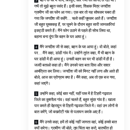
बहन के घर में चाय, बिस्कुट और गप्पों का आनंद ले रहा था।
गप्पें तो मुझे बहुत पसंद हैं। इसी वक्त, शिक्षक मित्र जगदीश
ग्रामीण जी का फोन आ गया। एक बार तो यह सोचकर घबरा ही
गया कि जगदीश जी कहेंगे… चलो कहीं घूमकर आते हैं। जगदीश
जी बहुत घुमक्कड़ हैं, पर घूमने के दौरान बहुत सारी जानकारियां
इकट्ठी करते हैं। मैंने फोन उठाने से पहले ही सोच लिया था,
बहाना बना दूंगा कि बहन के घर आया हूं।
मैंने जगदीश जी से कहा, बहन के घर आया हूं। वो बोले, कहां
पर… मैंने कहा, डांडी गांव में। उन्होंने तुरंत कहा, मैं भी बहन के
घर डांडी में ही आया हूं। उनकी बहन का घर भी डांडी में ही है।
जल्दी बताओ कहा हो। मैंने उनको पता बता दिया और सादर
आमंत्रित कर लिया। जगदीश जी को मिनट नहीं लगा और आते ही
बोले, आज का प्रोग्राम क्या है। मैंने कहा, अब तो एक बज गया,
कहां जाएंगे।
उन्होंने कहा, कोई बात नहीं, यहीं पास में है टिहरी गढ़वाल
जिले का कुशरैला गांव। वहां चलते हैं, बहुत सुंदर गांव है। खाला
पार करते ही देहरादून से टिहरी गढ़वाल जिले में। वहां उन लोगों से
बात करेंगे, जो बखरोटी गांव से पलायन करके आए हैं।
मैंने उनसे कहा, हमें तो कोई नहीं जानता वहां, कोई हमसे बात
क्यों करेगा। ग्रामीण जी बोले, तुम चिंता मत करो, बातचीत हो