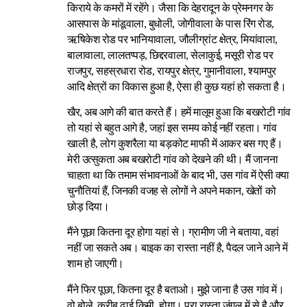
किराये के कमरों में रहेंगे। जैसा कि देहरादून के प्रेमनगर के
आसपास के मांडूवाला, बुधोली, जोगीवाला के पास रिंग रोड,
ऋषिकेश रोड पर भानियावाला, जौलीग्रांट क्षेत्र, मियांवाला,
बालावाला, लालतप्पड़, छिद्दरवाला, सेलाकुई, मसूरी रोड पर
राजपुर, सहस्रधारा रोड, रायपुर क्षेत्र, गुमानीवाला, श्यामपुर
आदि क्षेत्रों का विकास हुआ है, ऐसा ही कुछ यहां हो सकता है।
खैर, अब आगे की बात करते हैं। हमें मालूम हुआ कि बखरोटी गांव
तो यहां से बहुत आगे है, जहां इस समय कोई नहीं रहता। गांव
खाली है, लोग कुशरैला या बड़कोट माफी में आकर बस गए हैं।
मेरी उत्सुकता अब बखरोटी गांव को देखने की थी। मैं जानना
चाहता था कि तमाम संभावनाओं के बाद भी, उस गांव में ऐसी क्या
चुनौतियां हैं, जिनकी वजह से लोगों ने अपने मकान, खेतों को
छोड़ दिया।
मैंने पूछा कितना दूर होगा यहां से। ग्रामीण जी ने बताया, वहां
नहीं जा सकते अब। बाइक का रास्ता नहीं है, पैदल जाने आने में
शाम हो जाएगी।
मैंने फिर पूछा, कितना दूर है बताओ। मुझे जाना है उस गांव में।
वो बोले, करीब ढाई किमी. होगा। पूरा रास्ता जंगल में से है और