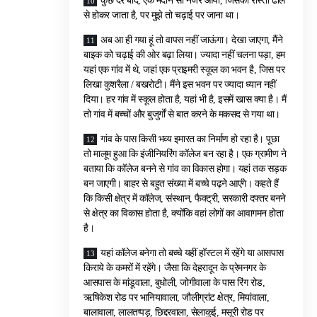
कुछ देर बाद, एक मैदान सा नजर आया, जिसका रास्ता ढाल
से होकर जाता है, पर मुझे तो चढ़ाई पर जाना था।
अब आ ही गया हूं तो वापस नहीं जाऊंगा। देखा जाएगा, मैंने
बाइक को चढ़ाई की ओर बढ़ा लिया। ज्यादा नहीं चलना पड़ा, हम
यहां एक गांव में थे, जहां एक प्राइमरी स्कूल का भवन है, जिस पर
लिखा कुशरैला / बखरोटी। मैंने इस भवन पर ज्यादा ध्यान नहीं
दिया। हर गांव में स्कूल होता है, यहां भी है, इसमें खास क्या है। मैं
तो गांव में बच्चों और बुजुर्गों से बात करने के मकसद से गया था।
गांव के पास किसी भव्य इमारत का निर्माण हो रहा है। पूछा
तो मालूम हुआ कि इंजीनियरिंग कॉलेज बन रहा है। एक ग्रामीण ने
बताया कि कॉलेज बनने से गांव का विकास होगा। यहां तक सड़क
बन जाएगी। बाहर से बहुत संख्या में बच्चे पढ़ने आएंगे। कहते हैं
कि किसी क्षेत्र में कॉलेज, संस्थान, फैक्ट्री, सरकारी दफ्तर बनने
से क्षेत्र का विकास होता है, क्योंकि वहां लोगों का आवागमन होता
है।
यहां कॉलेज बनेगा तो बच्चे यहीं हॉस्टल में रहेंगे या आसपास
किराये के कमरों में रहेंगे। जैसा कि देहरादून के प्रेमनगर के
आसपास के मांडूवाला, बुधोली, जोगीवाला के पास रिंग रोड,
ऋषिकेश रोड पर भानियावाला, जौलीग्रांट क्षेत्र, मियांवाला,
बालावाला, लालतप्पड़, छिद्दरवाला, सेलाकुई, मसूरी रोड पर