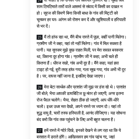
वो चाहते हैं कि उनका गांव अविरल गुलजार रहे। सुबह और
शाम टिमटिमाते तारों वाले आसमां से संवाद में किसी का दखल न
हो। सूरज की किरणें बिना किसी बाधा के गांव की मिट्टी को
चूमकर हर घर- आंगन को रोशन कर दें और खुशियाली व हरियाली
से भर दें।
मैं तो हांफ रहा था, मैंने बीच रास्ते में पूछा, कहीं पानी मिलेगा।
ग्रामीण जी ने कहा, यहां तो नहीं मिलेगा। गांव में मिल सकता है
पानी। यह सुनकर मुझे कुछ राहत मिली, पर मेरा सवाल बरकरार
था, कितना दूर होगा गांव। ग्रामीण जी ने कहा, अभी चले ही
कितना हैं। धीरज रखो, गांव अभी दूर है। मैंने कहा, यहां हवा
टाइट हो गई, बुरी तरह हांफ गया, गला सूख गया, गांव अभी भी दूर
है। पर, वापस नहीं जाना है, इसलिए देखा जाएगा।
मेरा बेटा सार्थक और प्रशांत जी मुझ पर हंस रहे थे। प्रशांत
जी बोले, भैया आपकी डायबिटिज छू मंतर हो जाएगी, अगर इतना
रोज पैदल चलोगे। भैया, सेहत ठीक हो जाएगी, आप धीरे-धीरे
चलो। इधर उधर मत देखो, अपने रास्ते पर ध्यान दो। यहां तो
शुद्ध वायु है, चारों तरफ हरियाली है, आनंद लीजिएगा। यह सोचना
बंद करो कि गांव तक पहुंचने के लिए अभी बहुत चलना है।
हमें रास्ते में गदेरे दिखे, इनको देखने से लग रहा था कि ये
बरसात में डराते होंगे। आखिरकार हम गांव पहुंच गए, जहां