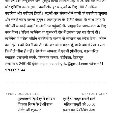
जागरण और हिन्दुस्तान जैसे प्रमुख हिन्दी समाचार पत्रों में 20 वर्षों तक रिपोर्टिंग
और एडिटिंग का अनुभव। बच्चों और हर आयु वर्ग के लिए 100 से अधिक
कहानियां और कविताएं लिखीं। स्कूलों और संस्थाओं में बच्चों को कहानियां सुनाना
और उनसे संवाद करना जुनून। रुद्रप्रयाग के ‘रेडियो केदार’ के साथ पहाड़ के
गांवों की अनकही कहानियां लोगों तक पहुंचाईं और सामुदायिक जागरूकता के लिए
काम किया। रेडियो ऋषिकेश के शुरुआती दौर में लगभग छह माह सेवाएं दीं।
ऋषिकेश में महिला कीर्तन मंडलियों के माध्यम से स्वच्छता का संदेश दिया। जीवन
का मंत्र- बाकी जिंदगी को जी खोलकर जीना चाहता हूं, ताकि बाद में ऐसा न लगे
कि मैं तो जीया ही नहीं। शैक्षणिक योग्यता: बी.एससी (पीसीएम), पत्रकारिता
स्नातक, एलएलबी संपर्क: प्रेमनगर बाजार, डोईवाला, देहरादून,
उत्तराखंड-248140 ईमेल: rajeshpandeydw@gmail.com फोन: +91
9760097344
PREVIOUS ARTICLE
NEXT ARTICLE
मुख्यमंत्री त्रिवेंद्र ने की वन
एलईडी लाइट बनाने वाले
विकास निगम के ई-ऑक्शन
महिला समूहों को 50-50
पोर्टल की शुरुआत
हजार का रिवोल्विंग फंडः