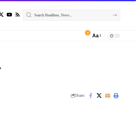
4
Aa
Font
Resizer
Share