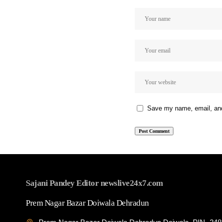
Save my name, email, and 
Sajani Pandey Editor newslive24x7.com
Prem Nagar Bazar Doiwala Dehradun