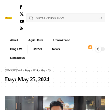
About
Agriculture
Uttarakhand
4
Blog Live
Career
News
Contact us
NEWSLIVE24x7
>
Blog
>
2024
>
May
>
25
Day:
May 25, 2024