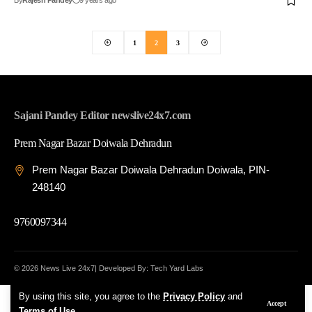
By
Rajesh Pandey
9 years ago
1
2
3
Sajani Pandey Editor newslive24x7.com
Prem Nagar Bazar Doiwala Dehradun
Prem Nagar Bazar Doiwala Dehradun Doiwala, PIN-
248140
9760097344
© 2026 News Live 24x7| Developed By: Tech Yard Labs
By using this site, you agree to the
Privacy Policy
and
Accept
Terms of Use
.