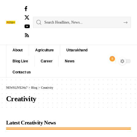
About
Agriculture
Uttarakhand
8
Blog Live
Career
News
Contact us
NEWSLIVE24x7
>
Blog
>
Creativity
Creativity
Latest Creativity News