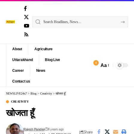
About
Agriculture
Uttarakhand
Blog Live
4
Aa
Font
Career
News
Resizer
Contact us
NEWSLIVE24x7
>
Blog
>
Creativity
>
खोजता हूँ
CREATIVITY
खोजता हूँ
Rajesh Pandey
8 years ago
Share