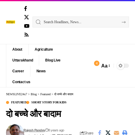
About
Agriculture
Uttarakhand
Blog Live
4
Aa
Font
Career
News
Resizer
Contact us
NEWSLIVE24x7
>
Blog
>
Featured
>
दो बच्चे और बादाम
FEATURED
SHORT STORY FOR KIDS
दो बच्चे और बादाम
Rajesh Pandey
8 years ago
Share