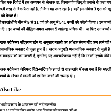
रकाशित एक रिपोर्ट में इस अध्ययन के लेखक डा. जियानगोंग लियू के हवाले से कहा 
र अच्छी तरह से विकसित नहीं है, लेकिन यह उभर रहा है।
यहाँ हम ओमेगा 3 एस
को खु
को देखते हैं।
धकर्ताओं ने चीन में 9 से 11 वर्ष की आयु में 541 बच्चों को फॉलो किया। इन ब
च्च
ी दी।
इन बच्चों की बौद्धिक क्षमता लगभग 5 आईक्यू
अधिक थी। या फिर उन बच्चों क
ेखक प्रोफेसर एड्रियन रईन के अनुसार मछली का अधिक सेवन
नींद कम आने की प
सामाजिक व्यवहार से जुड़ा हुआ है। खराब अनुभूति असामाजिक व्यवहार से जुड़ी ह
व्यवहार को कम करती है, इसलिए यह आश्चर्यजनक नहीं है कि मछली इसके पीछे
क प्रोफेसर जेनिफर पिंटो-मार्टिन के हवाले से साइ ब्लॉग मे ंकहा गया है कि मछल
ने बच्चों के भोजन में मछली को शामिल करने की सलाह दी।
Also Like
 प्रभावी उपचार के आकलन की नई तकनीक
257 पदों के लिए आयोग आठ दिसंबर को कराएगा परीक्षा