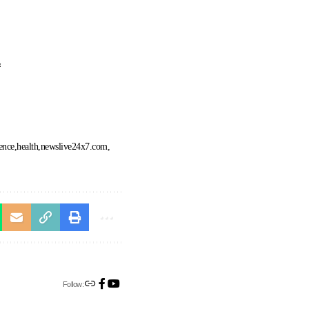
ं
ence
health
newslive24x7.com
Follow: