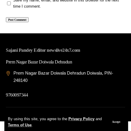
Save my name, email, and website in this browser for the next
time I comment.
Sajani Pandey Editor newslive24x7.com
Prem Nagar Bazar Doiwala Dehradun
Prem Nagar Bazar Doiwala Dehradun Doiwala, PIN-
248140
9760097344
© 2026 News Live 24x7| Developed By: Tech Yard Labs
By using this site, you agree to the
Privacy Policy
and
Accept
Terms of Use
.