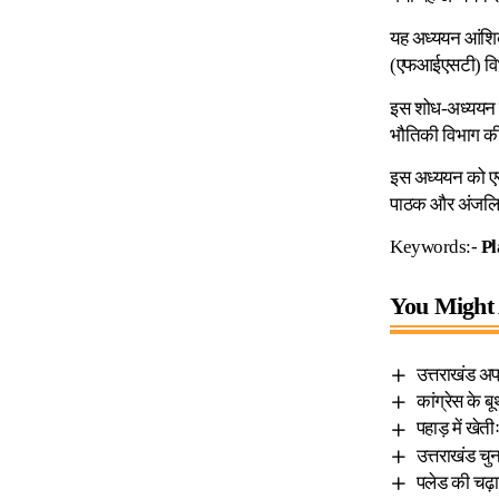
यह अध्ययन आंशिक र
(एफआईएसटी) विभाग
इस शोध-अध्ययन क
भौतिकी विभाग की 
इस अध्ययन को एसोस
पाठक और अंजलि च
Keywords:-
Pl
You Might 
उत्तराखंड अप
कांग्रेस के ब
पहाड़ में खेत
उत्तराखंड चुना
पलेड की चढ़ाई