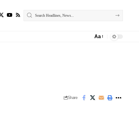
Aa
Font
Resizer
Share