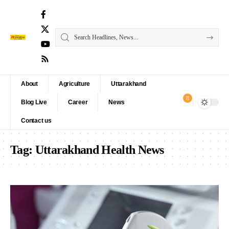
About
Agriculture
Uttarakhand
8
Blog Live
Career
News
Contact us
Tag:
Uttarakhand Health News