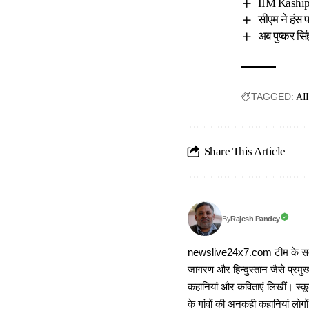
IIM Kashipur
सीएम ने हंस
अब पुष्कर सिंह
TAGGED:
AI
Share This Article
Rajesh Pandey
By
newslive24x7.com टीम के सदस्य
जागरण और हिन्दुस्तान जैसे प्रमुख
कहानियां और कविताएं लिखीं। स्कूल
के गांवों की अनकही कहानियां लोग