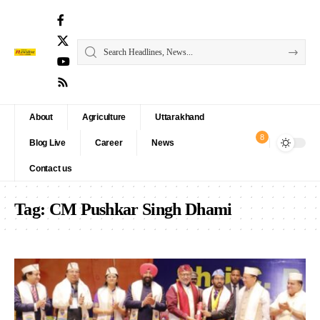
About
Agriculture
Uttarakhand
8
Blog Live
Career
News
Contact us
Tag:
CM Pushkar Singh Dhami