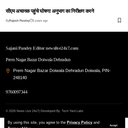
सीएम अचानक पहुंचे घोषणा अनुभाग का निरीक्षण करने
By
Rajesh Pandey
5 years ago
Sajani Pandey Editor newslive24x7.com
Prem Nagar Bazar Doiwala Dehradun
Prem Nagar Bazar Doiwala Dehradun Doiwala, PIN-
248140
9760097344
© 2026 News Live 24x7| Developed By: Tech Yard Labs
By using this site, you agree to the
Privacy Policy
and
Accept