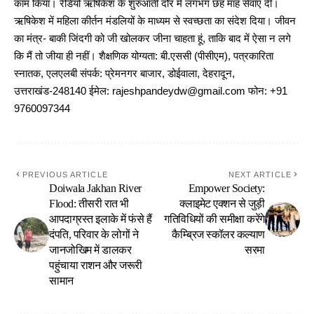
काम किया। रेडियो ऋषिकेश के शुरुआती दौर में लगभग छह माह सेवाएं दीं।
ऋषिकेश में महिला कीर्तन मंडलियों के माध्यम से स्वच्छता का संदेश दिया। जीवन
का मंत्र- बाकी जिंदगी को जी खोलकर जीना चाहता हूं, ताकि बाद में ऐसा न लगे
कि मैं तो जीया ही नहीं। शैक्षणिक योग्यता: बी.एससी (पीसीएम), पत्रकारिता
स्नातक, एलएलबी संपर्क: प्रेमनगर बाजार, डोईवाला, देहरादून,
उत्तराखंड-248140 ईमेल: rajeshpandeydw@gmail.com फोन: +91
9760097344
PREVIOUS ARTICLE
NEXT ARTICLE
Doiwala Jakhan River
Empower Society:
Flood: तीसरी रात भी
क्लाइमेट एक्शन से जुड़ी
आपदाग्रस्त इलाके में फंसे हैं
गतिविधियों की समीक्षा करेंगे
दंपति, परिवार के लोगों ने
कैम्ब्रिज स्कॉलर कल्याण
जानजोखिम में डालकर
सरमा
पहुंचाया राशन और जरूरी
सामान