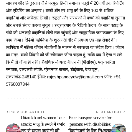
जागरण और हिन्दुस्तान जैसे प्रमुख हिन्दी समाचार पत्रों में 20 वर्षों तक रिपोर्टिंग
और एडिटिंग का अनुभव। बच्चों और हर आयु वर्ग के लिए 100 से अधिक
कहानियां और कविताएं लिखीं। स्कूलों और संस्थाओं में बच्चों को कहानियां सुनाना
और उनसे संवाद करना जुनून। रुद्रप्रयाग के ‘रेडियो केदार’ के साथ पहाड़ के
गांवों की अनकही कहानियां लोगों तक पहुंचाईं और सामुदायिक जागरूकता के लिए
काम किया। रेडियो ऋषिकेश के शुरुआती दौर में लगभग छह माह सेवाएं दीं।
ऋषिकेश में महिला कीर्तन मंडलियों के माध्यम से स्वच्छता का संदेश दिया। जीवन
का मंत्र- बाकी जिंदगी को जी खोलकर जीना चाहता हूं, ताकि बाद में ऐसा न लगे
कि मैं तो जीया ही नहीं। शैक्षणिक योग्यता: बी.एससी (पीसीएम), पत्रकारिता
स्नातक, एलएलबी संपर्क: प्रेमनगर बाजार, डोईवाला, देहरादून,
उत्तराखंड-248140 ईमेल: rajeshpandeydw@gmail.com फोन: +91
9760097344
PREVIOUS ARTICLE
NEXT ARTICLE
Uttarakhand women bear
Free transport service for
attack: भालू के हमले में गंभीर
persons with disabilities:
रूप से घायल जखोली की
दिव्यांगजनों के लिए निःशुल्क