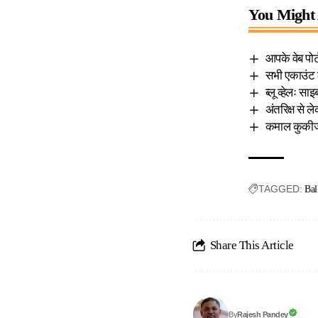
You Might 
आपके वेब पोर
सभी एकाउंट क
ब्लू व्हेलः 
अंतरिक्ष से 
कमाल कुकीज 
TAGGED:
Bal
Share This Article
Rajesh Pandey
By