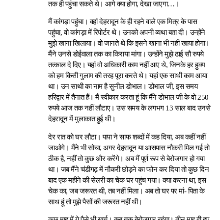
तक ही पहुंचा सकते थे। आगे क्या होगा, देखा जाएगा…।
मैं कांगड़ा पहुंचा। वहां देहरादून के ही रहने वाले एक मित्र के पास
पहुंचा, वो कांगड़ा में रिपोर्टर थे। उनको अपनी व्यथा बता दी। उन्होंने
मुझे खाना खिलाया। वो जानते थे कि इसने खाना भी नहीं खाया होगा।
मैंने उनसे डोईवाला तक का किराया मांगा। उन्होंने मुझे ढाई सौ रुपये
तत्काल दे दिए। यहां वो अधिकारी काम नहीं आए थे, जिनके हर हुक्म
को हम किसी गुलाम की तरह पूरा करते थे। यहां एक साथी काम आया
था। उन साथी का नाम है सुनील डोभाल। डोभाल जी, इस समय
हरिद्वार में तैनात हैं। मैं स्वीकार करता हूं कि मैंने डोभाल जी के वो 250
रुपये आज तक नहीं लौटाए। उस समय के लगभग 13 साल बाद उनसे
देहरादून में मुलाकात हुई थी।
देर रात को घर लौटा। पापा ने साफ शब्दों में कह दिया, अब कहीं नहीं
जाओगे। मैंने भी सोचा, अगर देहरादून या आसपास नौकरी मिल गई तो
ठीक है, नहीं तो कुछ और करेंगे। अब मैं पूर्ण रूप से बेरोजगार हो गया
था। जब मैंने चंडीगढ़ में नौकरी छोड़ने का फोन कर दिया तो कुछ दिन
बाद एक महीने की सेलरी का चेक घर पहुंच गया। क्या करना था, इस
चेक का, जब जरूरत थी, तब नहीं मिला। अब तो घर पर मां- पिता के
साथ हूं तो मुझे पैसों की जरूरत नहीं थी।
कुछ माह में ये पैसे भी खर्च। कब तक बेरोजगार रहूंगा। तीन माह ही हुए