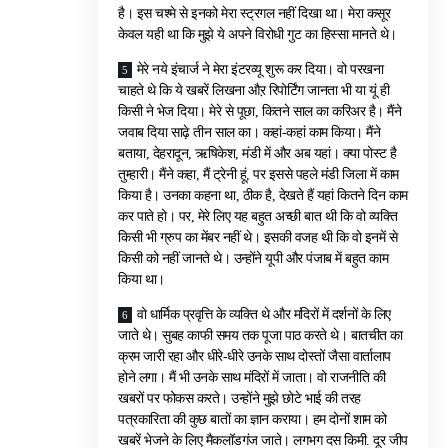
है। इस चश्मे से इनको मेरा स्ट्रगल नहीं दिखा था। मेरा कसूर
केवल यही था कि मुझे ये अपने विरोधी गुट का हिस्सा मानते थे।
मेरे नये इंचार्ज ने मेरा इंटरव्यू शुरू कर दिया। वो परखना
चाहते थे कि ये खबरें लिखना औऱ रिपोर्टिंग जानता भी या यूं ही
किसी ने भेज दिया। मेरे से पूछा, कितने साल का करिअर है। मैंने
जवाब दिया साढ़े तीन साल का। कहां-कहां काम किया। मैंने
बताया, देहरादून, ऋषिकेश, मंडी में और अब यहां। क्या पोस्ट है
तुम्हारी। मैंने कहा, मैं ट्रेनी हूं, पर इससे पहले मंडी जिला में काम
किया है। उनका कहना था, ठीक है, देखते हैं यहां कितने दिन काम
कर पाते हो। पर, मेरे लिए यह बहुत अच्छी बात थी कि वो व्यक्ति
किसी भी ग्रुप का मेंबर नहीं थे। इसकी वजह थी कि वो इनमें से
किसी को नहीं जानते थे। उन्होंने यूपी और पंजाब में बहुत काम
किया था।
वो धार्मिक प्रवृत्ति के व्यक्ति थे और मंदिरों में दर्शनों के लिए
जाते थे। सुबह काफी समय तक पूजा पाठ करते थे। बातचीत का
क्रम जारी रहा और धीरे-धीरे उनके साथ दोस्तों जैसा वार्तालाप
होने लगा। मैं भी उनके साथ मंदिरों में जाता। वो राजनीति की
खबरों पर फोकस करते। उन्होंने मुझे छोटे भाई की तरह
पत्रकारिता की कुछ बातों का ज्ञान कराया। हम दोनों शाम को
खबरें भेजने के लिए मैकलॉडगंज जाते। लगभग दस किमी. दूर जीप