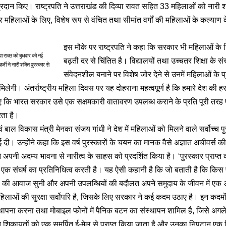
्रदान किए। राष्ट्रपति ने उत्तराखंड की दिव्या रावत सहित 33 महिलाओं को नारी शक
र महिलाओं के लिए, विशेष रूप से वंचित तथा सीमांत वर्गों की महिलाओं के कल्‍याण के 
इस मौके पर राष्‍ट्रपति ने कहा कि सरकार भी महिलाओं क
्या रावत को बुधवार को नई
बढ़ती दर से चिंतित है। विद्यालयों तथा उच्‍चतर शिक्षा के संस्‍थ
खर्जी ने नारी शक्ति पुरस्कार से
संवेदनशील बनाने पर विशेष जोर देने से उनमें महिलाओं के 
 मिलेगी। अंतर्राष्‍ट्रीय महिला दिवस पर यह दोहराना महत्‍वपूर्ण है कि हमारे देश क
 कि भारत सरकार उसे एक सक्षमकारी वातावरण उपलब्‍ध कराने के प्रति पूरी त‍रह प
ता है।
वं बाल विकास मंत्री मेनका संजय गांधी ने देश में महिलाओं को मिलने वाले सर्वोच्‍च पु
दी। उन्‍होंने कहा कि इस वर्ष पुरस्‍कारों के चयन का मानक वैसे अज्ञात अचीवर्स
े अपनी अदम्‍य भावना से नारीत्‍व के साहस को प्रदर्शित किया है। ‘पुरस्‍कार प्राप्‍त क
क संघर्ष का प्रतिनिधित्‍व करती है। यह ऐसी कहानी है कि जो बताती है कि किस प्
 की आवाज सुनी और अपनी उपलब्धियों की बदौलत अपने समुदाय के जीवन में एक अन
महिलाओं की सुरक्षा सर्वोपरि है, जिसके लिए सरकार ने कई कदम उठाए है। इन कदमों में द
‍थापना करना तथा मोबाइल फोनों में पैनिक बटन का संस्‍थापन शामिल है, जिसे अगले
्‍त शिकायतों को एक समर्पित ई-मेल से प्राप्‍त किया जाता है और उनका निपटान एक