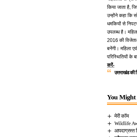
किया जाता है, जि
उन्‍होंने कहा कि 
धमकियों से निपट
उपलब्ध है। महिला 
2016 की विजेताओं
बनेंगी। महिला एव
परिस्थितियों क
करें-
उत्तराखंड की द
You Might 
मेरी कॉम
Wildlife Aw
आपदाग्रस्त स