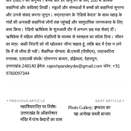
और एडिटिंग का अनुभव। बच्चों और हर आयु वर्ग के लिए 100 से अधिक
कहानियां और कविताएं लिखीं। स्कूलों और संस्थाओं में बच्चों को कहानियां सुनाना
और उनसे संवाद करना जुनून। रुद्रप्रयाग के ‘रेडियो केदार’ के साथ पहाड़ के
गांवों की अनकही कहानियां लोगों तक पहुंचाईं और सामुदायिक जागरूकता के लिए
काम किया। रेडियो ऋषिकेश के शुरुआती दौर में लगभग छह माह सेवाएं दीं।
ऋषिकेश में महिला कीर्तन मंडलियों के माध्यम से स्वच्छता का संदेश दिया। जीवन
का मंत्र- बाकी जिंदगी को जी खोलकर जीना चाहता हूं, ताकि बाद में ऐसा न लगे
कि मैं तो जीया ही नहीं। शैक्षणिक योग्यता: बी.एससी (पीसीएम), पत्रकारिता
स्नातक, एलएलबी संपर्क: प्रेमनगर बाजार, डोईवाला, देहरादून,
उत्तराखंड-248140 ईमेल: rajeshpandeydw@gmail.com फोन: +91
9760097344
PREVIOUS ARTICLE
NEXT ARTICLE
महाशिवरात्रि पर विशेषः
Photo Gallery: इम्फाल का
उत्तराखंड के ओंकारेश्वर
यह अनोखा सब्जी बाजार
मंदिर में पांच केदारों का वास