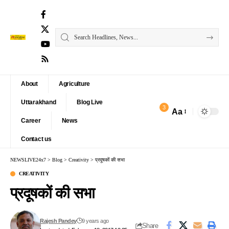
About
Agriculture
Uttarakhand
Blog Live
3
Aa
Font
Career
News
Resizer
Contact us
NEWSLIVE24x7
>
Blog
>
Creativity
>
प्रदूषकों की सभा
CREATIVITY
प्रदूषकों की सभा
Rajesh Pandey
9 years ago
Share