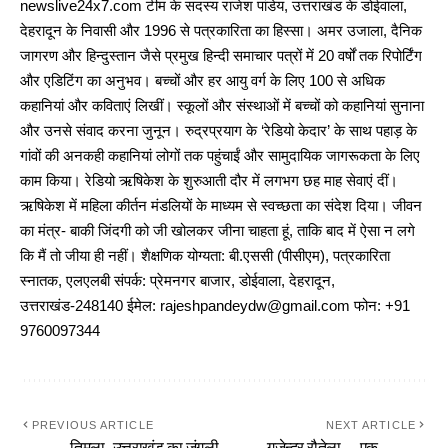
newslive24x7.com टीम के सदस्य राजेश पांडेय, उत्तराखंड के डोईवाला,
देहरादून के निवासी और 1996 से पत्रकारिता का हिस्सा। अमर उजाला, दैनिक
जागरण और हिन्दुस्तान जैसे प्रमुख हिन्दी समाचार पत्रों में 20 वर्षों तक रिपोर्टिंग
और एडिटिंग का अनुभव। बच्चों और हर आयु वर्ग के लिए 100 से अधिक
कहानियां और कविताएं लिखीं। स्कूलों और संस्थाओं में बच्चों को कहानियां सुनाना
और उनसे संवाद करना जुनून। रुद्रप्रयाग के ‘रेडियो केदार’ के साथ पहाड़ के
गांवों की अनकही कहानियां लोगों तक पहुंचाईं और सामुदायिक जागरूकता के लिए
काम किया। रेडियो ऋषिकेश के शुरुआती दौर में लगभग छह माह सेवाएं दीं।
ऋषिकेश में महिला कीर्तन मंडलियों के माध्यम से स्वच्छता का संदेश दिया। जीवन
का मंत्र- बाकी जिंदगी को जी खोलकर जीना चाहता हूं, ताकि बाद में ऐसा न लगे
कि मैं तो जीया ही नहीं। शैक्षणिक योग्यता: बी.एससी (पीसीएम), पत्रकारिता
स्नातक, एलएलबी संपर्क: प्रेमनगर बाजार, डोईवाला, देहरादून,
उत्तराखंड-248140 ईमेल: rajeshpandeydw@gmail.com फोन: +91
9760097344
PREVIOUS ARTICLE
NEXT ARTICLE
तिमला- उत्तराखंड का जंगली
गजेन्द्र रौतेला …एक