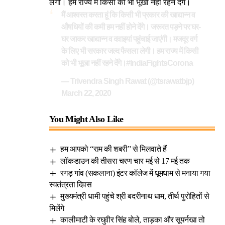
लेगी। हम राज्य में किसी को भी भूखा नहीं रहने देंगे।
मैं आश्वस्त करता हूं कि किसी भी प्रकार की खाद्यान्न व
औषधियों की कमी हम नहीं होने देंगे। जरूरत पड़ने पर घर-
घर जाकर खाद्यान्न व दवाइयां पहुंचाई जाएंगी। मजदूर वर्ग
के लिए भी सरकार जल्द फैसला लेगी। हम राज्य में किसी
को भी भूखा नहीं रहने देंगे।
#IndiaFightsCorona
— Trivendra Singh Rawat (@tsrawatbjp)
March 22, 2020
You Might Also Like
हम आपको “राम की शबरी” से मिलवाते हैं
लॉकडाउन की तीसरा चरण चार मई से 17 मई तक
रगड़ गांव (सकलाना) इंटर कॉलेज में धूमधाम से मनाया गया
स्वतंत्रता दिवस
मुख्यमंत्री धामी पहुंचे श्री बदरीनाथ धाम, तीर्थ पुरोहितों से
मिलेंगे
कालीमाटी के रघुवीर सिंह बोले, ताड़का और सूपर्नखा तो