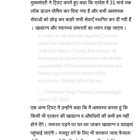
मुख्यमंत्री ने ट्विट करते हुए कहा कि प्रदेश में 31 मार्च तक
लॉक डाउन घोषित कर दिया गया है और सभी आवश्यक
सेवाओं को छोड़ कर बाक़ी सभी सेवाएँ स्थगित कर दीं गयी हैं
। खाद्यान्न और स्वास्थ्य ज़रूरतों का ध्यान रखा जाएगा।
In order to win this war against Corona,
state has decided to enforce lockdown
until 31st March. During this period, all
transport- local and interstate- will remain
suspended. All the essential services are
being kept out of the ambit of this
lockdown.
#IndiaFightsCorona
— Trivendra Singh Rawat (@tsrawatbjp)
March 22, 2020
एक अन्य ट्विट में उन्होंने कहा कि मैं आश्वस्त करता हूं कि
किसी भी प्रकार की खाद्यान्न व औषधियों की कमी हम नहीं
होने देंगे। जरूरत पड़ने पर घर-घर जाकर खाद्यान्न व दवाइयां
पहुंचाई जाएंगी। मजदूर वर्ग के लिए भी सरकार जल्द फैसला