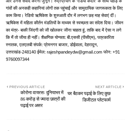
और उनसे संवाद करना जुनून। रुद्रप्रयाग के ‘रेडियो केदार’ के साथ पहाड़ के
गांवों की अनकही कहानियां लोगों तक पहुंचाईं और सामुदायिक जागरूकता के लिए
काम किया। रेडियो ऋषिकेश के शुरुआती दौर में लगभग छह माह सेवाएं दीं।
ऋषिकेश में महिला कीर्तन मंडलियों के माध्यम से स्वच्छता का संदेश दिया। जीवन
का मंत्र- बाकी जिंदगी को जी खोलकर जीना चाहता हूं, ताकि बाद में ऐसा न लगे
कि मैं तो जीया ही नहीं। शैक्षणिक योग्यता: बी.एससी (पीसीएम), पत्रकारिता
स्नातक, एलएलबी संपर्क: प्रेमनगर बाजार, डोईवाला, देहरादून,
उत्तराखंड-248140 ईमेल: rajeshpandeydw@gmail.com फोन: +91
9760097344
PREVIOUS ARTICLE
NEXT ARTICLE
कोरोना वायरसः दुनियाभर में
घर बैठकर पढ़ाई के लिए कुछ
86 करोड़ से ज्यादा छात्रों की
डिजीटल प्लेटफार्म
पढ़ाई पर असर