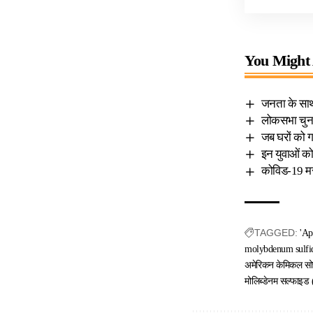
You Might 
जनता के साथ 
लोकसभा चुनाव 
जब घरों को गा
इन युवाओं को 
कोविड-19 मरीज
TAGGED:
'Ap
molybdenum sulfid
अमेरिकन केमिकल सोसा
मोलिब्डेनम सल्फाइड