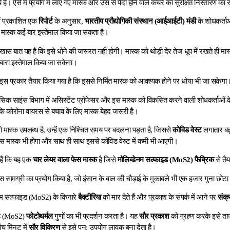
य है। ऐसे में प्रयोग में लाए गए मास्क और उस से पैदा होने वाले कचरे का सुरक्षित निस्तारण क
में प्रकाशित एक
रिपोर्ट
के अनुसार,
भारतीय प्रौद्योगिकी संस्थान (आईआईटी) मंडी
के शोधकर्ता
 मास्क कई बार इस्तेमाल किया जा सकता है।
ास बात यह है कि इसे धोने की जरूरत नहीं होगी। मास्क को थोड़ी देर तेज धूप में रखते ही मास
बारा इस्तेमाल किया जा सकेगा।
 इस प्रकार तैयार किया गया है कि इससे निर्मित मास्क को आवश्यक होने पर धोया भी जा सकेगा
ेसिक साइंस विभाग में असिस्टेंट प्रोफेसर और इस मास्क को विकसित करने वाली शोधकर्ताओं क
ि कोरोना वायरस से बचाव के लिए मास्क बेहद जरूरी है।
ो मास्क उपलब्ध है, उन्हें एक निश्चित समय पर बदलना पड़ता है, जिससे
कोविड वेस्ट
लगातार बढ़
 पास मास्क भी होगा और साथ ही साथ इससे कोविड वेस्ट में कमी भी आएगी।
हैं कि यह एक
चार लेयर वाला फेस मास्क
है जिसे
मोलिब्डेनम सल्फाइड (MoS2)
फैब्रिक
से तैय
 सामग्री का प्रयोग किया है, जो इंसान के बाल की चौड़ाई के मुकाबले भी एक हजार गुना छोटा
डेनम सल्फाइड (MoS2) के किनारे
बैक्टीरिया
को मार देते हैं और प्रकाश के संपर्क में आने पर
संक्
इड (MoS2)
फोटोथर्मल
गुणों का भी प्रदर्शन करता है। यह
सौर प्रकाश
को ग्रहण करके इसे ताप म
ांच मिनट में
सौर विकिरण
से इसे पुन: उपयोग लायक बना देता है।