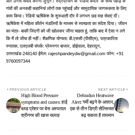
और उनसे संवाद करना जुनून। रुद्रप्रयाग के ‘रेडियो केदार’ के साथ पहाड़ के
गांवों की अनकही कहानियां लोगों तक पहुंचाईं और सामुदायिक जागरूकता के लिए
काम किया। रेडियो ऋषिकेश के शुरुआती दौर में लगभग छह माह सेवाएं दीं।
ऋषिकेश में महिला कीर्तन मंडलियों के माध्यम से स्वच्छता का संदेश दिया। जीवन
का मंत्र- बाकी जिंदगी को जी खोलकर जीना चाहता हूं, ताकि बाद में ऐसा न लगे
कि मैं तो जीया ही नहीं। शैक्षणिक योग्यता: बी.एससी (पीसीएम), पत्रकारिता
स्नातक, एलएलबी संपर्क: प्रेमनगर बाजार, डोईवाला, देहरादून,
उत्तराखंड-248140 ईमेल: rajeshpandeydw@gmail.com फोन: +91
9760097344
PREVIOUS ARTICLE
NEXT ARTICLE
High Blood Pressure
Dehradun Heatwave
symptoms and causes: हाई
Alert: गर्मी बढ़ने के आसार,
ब्लड प्रेशर पर बेस अस्पताल
एक से तीन डिग्री सेल्सियस
श्रीनगर की खास सलाह
बढ़ सकता है तापमान