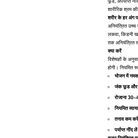
फूड, अपर्याप्त नीं
शारीरिक श्रम क
शरीर के हर अंग 
अनियंत्रित उच्च र
लकवा, किडनी खराब
तक अनियंत्रित रक
क्या करें
विशेषज्ञों के अन
होगी। नियमित रू
भोजन में नमक
जंक फूड और प
रोजाना 30–4
नियमित व्याय
तनाव कम करे
पर्याप्त नींद लें