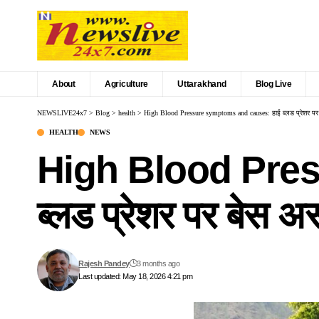
About
Agriculture
Uttarakhand
Blog Live
NEWSLIVE24x7
>
Blog
>
health
>
High Blood Pressure symptoms and causes: हाई ब्लड प्रेशर प
HEALTH
NEWS
High Blood Pres
ब्लड प्रेशर पर बेस 
Rajesh Pandey
3 months ago
Last updated: May 18, 2026 4:21 pm