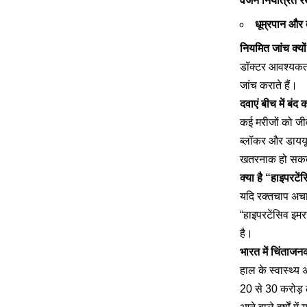
वजन नियंत्रित रख
धूम्रपान और 
नियमित जांच क्यो
डॉक्टर आवश्यकता
जांच कराते हैं।
दवाएं बीच में ब
कई मरीजों को जीव
ब्लॉकर और डाययूर
खतरनाक हो सकता ह
क्या है “हाइपरटे
यदि रक्तचाप अचा
“हाइपरटेंसिव इमर
है।
भारत में चिंताजन
हाल के स्वास्थ्य 
20 से 30 करोड़ ल