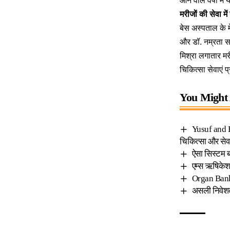
आने वाले वर्षों म
मरीजों की सेवा में
बेस अस्पताल के म
और डॉ. नम्रता सह
मिश्रा लगातार मरी
चिकित्सा सेवाएं 
You Might 
Yusuf and Ba
चिकित्सा और सेव
ऐसा सिस्टम ब
एम्स ऋषिकेश 
Organ Bank D
असली निवेशको