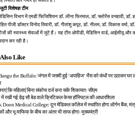
ें यह स्थिति और गंभीर हो सकती है।
 जुटी विशेषज्ञ टीम
ेडिसिन विभाग में एमडी फिजिशियन डॉ. लीना फिरमाल, डॉ. फ्लोरेंस वनहावी, डॉ. ज्
ित पीजी डॉक्टर विनोद तिवारी, डॉ. गीतांशु कपूर, डॉ. नीलम, डॉ. विकास वर्मा, ड
जों की स्वास्थ्य सेवाओं में जुटे हैं। यह टीम ओपीडी, मेडिसिन वार्ड, आईसीयू और क
प्रदान कर रही है।
Also Like
ngu the Buffalo: जंगल में जख्मी हुई ‘अपाहिज’ भैंस को कंधों पर उठाकर घर लाए
ा
नाएं कि महिलाएं बिना संकोच दर्ज करा सकें शिकायतः सीएम
में रखी गई डेढ़ सौ बेड वाले क्रिटिकल केयर हॉस्पिटल की आधारशिला
oon Medical College: दून मेडिकल कॉलेज में स्थापित होगा ऑर्गन बैंक, मंत्री ने
ं और भू माफिया के बीच का अंतर भी साफ होगाः मुख्यमंत्री