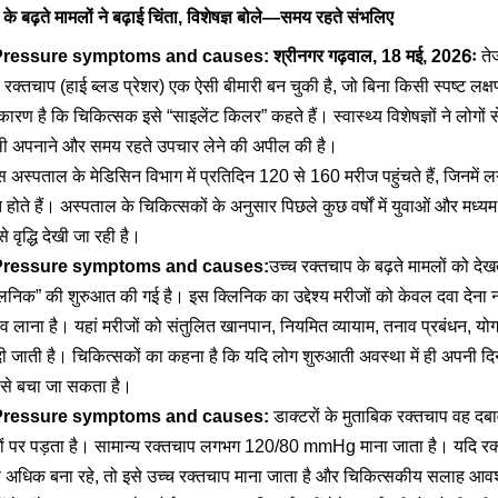
के बढ़ते मामलों ने बढ़ाई चिंता, विशेषज्ञ बोले—समय रहते संभलिए
ressure symptoms and causes: श्रीनगर गढ़वाल, 18 मई, 2026ः
तेज
च रक्तचाप (हाई ब्लड प्रेशर) एक ऐसी बीमारी बन चुकी है, जो बिना किसी स्पष्ट लक्
कारण है कि चिकित्सक इसे “साइलेंट किलर” कहते हैं। स्वास्थ्य विशेषज्ञों ने लोगों स
ली अपनाने और समय रहते उपचार लेने की अपील की है।
स अस्पताल के मेडिसिन विभाग में प्रतिदिन 120 से 160 मरीज पहुंचते हैं, जिनमे
 होते हैं। अस्पताल के चिकित्सकों के अनुसार पिछले कुछ वर्षों में युवाओं और मध्यम आ
से वृद्धि देखी जा रही है।
Pressure symptoms and causes:
उच्च रक्तचाप के बढ़ते मामलों को देखत
निक” की शुरुआत की गई है। इस क्लिनिक का उद्देश्य मरीजों को केवल दवा देना न
लाना है। यहां मरीजों को संतुलित खानपान, नियमित व्यायाम, तनाव प्रबंधन, योग
दी जाती है। चिकित्सकों का कहना है कि यदि लोग शुरुआती अवस्था में ही अपनी दिनचर्
 से बचा जा सकता है।
Pressure symptoms and causes:
डाक्टरों के मुताबिक रक्तचाप वह दबा
रों पर पड़ता है। सामान्य रक्तचाप लगभग 120/80 mmHg माना जाता है। यदि 
िक बना रहे, तो इसे उच्च रक्तचाप माना जाता है और चिकित्सकीय सलाह आवश्