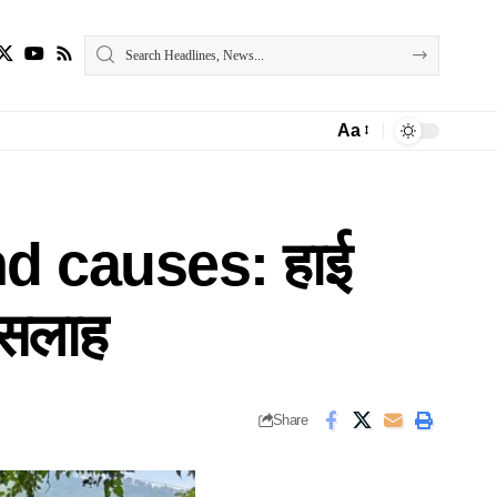
Aa
Font
Resizer
 causes: हाई
 सलाह
Share