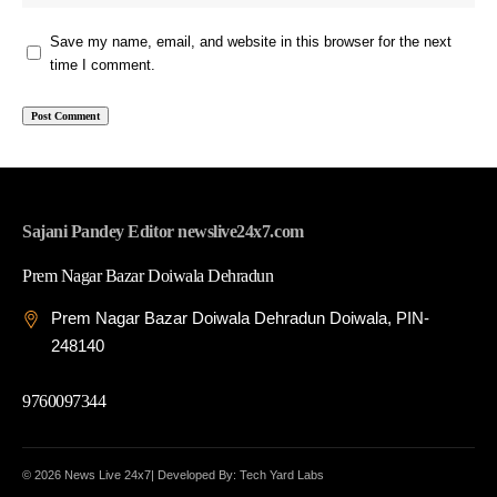
Save my name, email, and website in this browser for the next
time I comment.
Sajani Pandey Editor newslive24x7.com
Prem Nagar Bazar Doiwala Dehradun
Prem Nagar Bazar Doiwala Dehradun Doiwala, PIN-
248140
9760097344
© 2026 News Live 24x7| Developed By: Tech Yard Labs