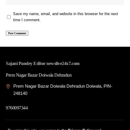
Save my name, email, and website in this browser for the next
time I comment.
Sajani Pandey Editor newslive24x7.com
Prem Nagar Bazar Doiwala Dehradun
Prem Nagar Bazar Doiwala Dehradun Doiwala, PIN-
248140
9760097344
© 2026 News Live 24x7| Developed By: Tech Yard Labs