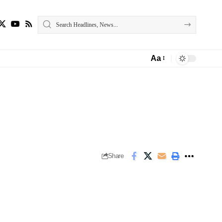
Aa
Font
Resizer
Share