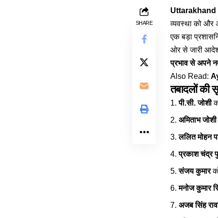
Uttarakhand fo
व्यवस्था को और अध
SHARE
एक बड़ा प्रशासन
ओर से जारी आदेश
प्रभाव से अपने 
Also Read:
Ay
तबादलों की स
पी.सी. जोशी
को
अमिताभ जोशी
ललित मोहन पा
प्रकाश चंद्र 
संजय कुमार
को
मनोज कुमार स
अजब सिंह रा