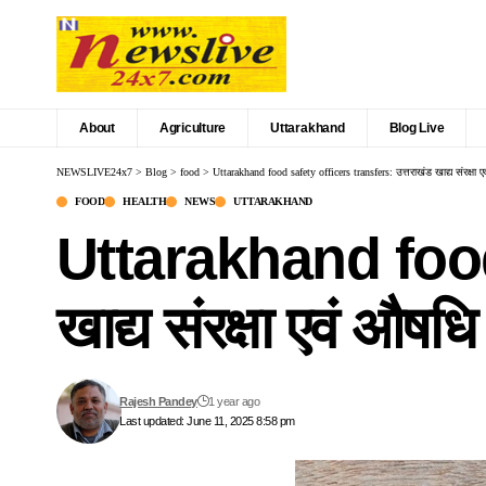
About
Agriculture
Uttarakhand
Blog Live
NEWSLIVE24x7
>
Blog
>
food
>
Uttarakhand food safety officers transfers: उत्तराखंड खाद्य संरक्ष
FOOD
HEALTH
NEWS
UTTARAKHAND
Uttarakhand food 
खाद्य संरक्षा एवं औष
Rajesh Pandey
1 year ago
Last updated: June 11, 2025 8:58 pm