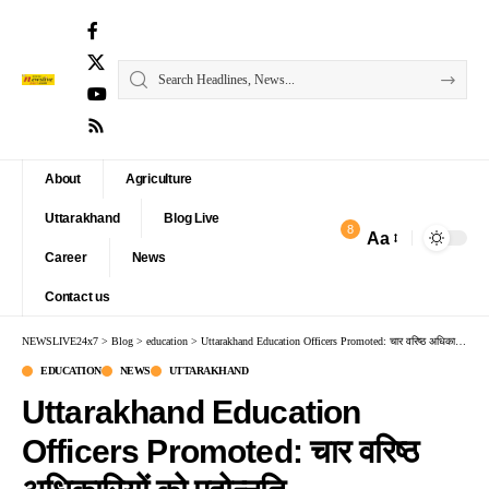
About
Agriculture
Uttarakhand
Blog Live
8
Aa
Font
Career
News
Resizer
Contact us
NEWSLIVE24x7
>
Blog
>
education
>
Uttarakhand Education Officers Promoted: चार वरिष्ठ अधिकारियों को पदोन्नति
EDUCATION
NEWS
UTTARAKHAND
Uttarakhand Education
Officers Promoted: चार वरिष्ठ