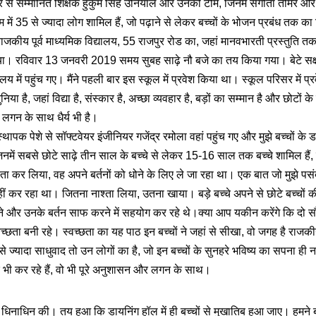
्कार से सम्मानित शिक्षक हुकुम सिंह उनियाल और उनकी टीम, जिनमें संगीता तोमर
म में 35 से ज्यादा लोग शामिल हैं, जो पढ़ाने से लेकर बच्चों के भोजन प्रबंध तक का ज
 राजकीय पूर्व माध्यमिक विद्यालय, 55 राजपुर रोड का, जहां मानवभारती प्रस्तुति 
 रविवार 13 जनवरी 2019 समय सुबह साढ़े नौ बजे का तय किया गया। बेटे सक्ष
यालय में पहुंच गए। मैंने पहली बार इस स्कूल में प्रवेश किया था। स्कूल परिसर में प्
या है, जहां विद्या है, संस्कार है, अच्छा व्यवहार है, बड़ों का सम्मान है और छोटों 
 लगन के साथ धैर्य भी है।
थापक पेशे से सॉफ्टवेयर इंजीनियर गजेंद्र रमोला वहां पहुंच गए और मुझे बच्चों के डा
, जिनमें सबसे छोटे साढ़े तीन साल के बच्चे से लेकर 15-16 साल तक बच्चे शामिल है
ता कर लिया, वह अपने बर्तनों को धोने के लिए ले जा रहा था। एक बात जो मुझे प
नहीं कर रहा था। जितना नाश्ता लिया, उतना खाया। बड़े बच्चे अपने से छोटे बच्चों
 और उनके बर्तन साफ करने में सहयोग कर रहे थे।क्या आप यकीन करेंगे कि दो सौ 
च्छता बनी रहे। स्वच्छता का यह पाठ इन बच्चों ने जहां से सीखा, वो जगह है राजकीय
ज्यादा साधुवाद तो उन लोगों का है, जो इन बच्चों के सुनहरे भविष्य का सपना ही नह
र भी कर रहे हैं, वो भी पूरे अनुशासन और लगन के साथ।
िनाधिन की। तय हुआ कि डायनिंग हॉल में ही बच्चों से मुखातिब हुआ जाए। हमने बच