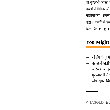
तो कुछ भी अच्छा
बच्चों ने विवेक
गतिविधियों, अपनी
बढ़ो। बच्चों से
धिनाधिन की कुछ
You Might 
नर्सिंग क्षेत्
पहाड़ में खेत
चारधाम यात्
मुख्यमंत्री न
योग दिवस विश्
TAGGED:
@st