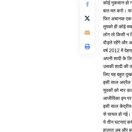
कोई नुकसान हो गय
बात मत करो। सड
फिर अचानक एक सव
तुमको ही कोई सब
लोग तो किसी न कि
दौड़ते रहेंगे औ
वर्ष 2012 में दे
अपनी शादी के लि
उसकी शादी की ता
लिए यह बहुत दुख
इसी साल अप्रैल म
युवकों को मार डा
आजीविका इन पर ह
इसी साल केंद्रीय
से घायल हो गई।
ये तीन घटनाएं कर
हालात अब और बदतर