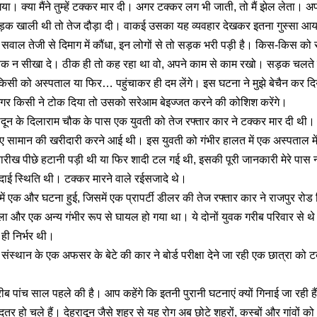
ा। क्या मैंने तुम्हें टक्कर मार दी। अगर टक्कर लग भी जाती, तो मैं झेल लेता। 
़क खाली थी तो तेज दौड़ा दी। वाकई उसका यह व्यवहार देखकर इतना गुस्सा आ
ाल तेजी से दिमाग में कौंधा, इन लोगों से तो सड़क भरी पड़ी है। किस-किस 
क न सीखा दे। ठीक ही तो कह रहा था वो, अपने काम से काम रखो। सड़क चलते हु
सी को अस्पताल या फिर… पहुंचाकर ही दम लेंगे। इस घटना ने मुझे बेचैन कर दिया
र अगर किसी ने टोक दिया तो उसको सरेआम बेइज्जत करने की कोशिश करेंगे।
हरादून के दिलाराम चौक के पास एक युवती को तेज रफ्तार कार ने टक्कर मार दी थी। 
ए सामान की खरीदारी करने आई थी। इस युवती को गंभीर हालत में एक अस्पताल मे
रीख पीछे हटानी पड़ी थी या फिर शादी टल गई थी, इसकी पूरी जानकारी मेरे पास न
दाई स्थिति थी। टक्कर मारने वाले रईसजादे थे।
ें एक और घटना हुई, जिसमें एक प्रापर्टी डीलर की तेज रफ्तार कार ने राजपुर रोड स
ला और एक अन्य गंभीर रूप से घायल हो गया था। ये दोनों युवक गरीब परिवार से थ
ी निर्भर थी।
 संस्थान के एक अफसर के बेटे की कार ने बोर्ड परीक्षा देने जा रही एक छात्रा को 
ीब पांच साल पहले की है। आप कहेंगे कि इतनी पुरानी घटनाएं क्यों गिनाई जा रही 
 हो चले हैं। देहरादून जैसे शहर से यह रोग अब छोटे शहरों, कस्बों और गांवों को 