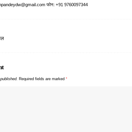
ajeshpandeydw@gmail.com फोन: +91 9760097344
ाल
nt
 published.
Required fields are marked
*