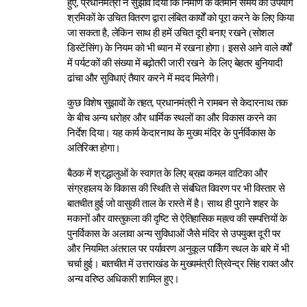
हुए, प्रधानमंत्री ने सुझाव दिया कि निर्माण के वर्तमान समय का उपयोग
श्रमिकों के उचित वितरण द्वारा लंबित कार्यों को पूरा करने के लिए किया
जा सकता है, लेकिन साथ ही हमें उचित दूरी बनाए रखने (सोशल
डिस्‍टेंसिंग) के नियम को भी ध्‍यान में रखना होगा। इससे आने वाले वर्षों
में पर्यटकों की संख्‍या में बढ़ोतरी जारी रखने के लिए बेहतर बुनियादी
ढांचा और सुविधाएं तैयार करने में मदद मिलेगी।
कुछ विशेष सुझावों के तहत, प्रधानमंत्री ने रामबन से केदारनाथ तक
के बीच अन्‍य धरोहर और धार्मिक स्‍थलों का और विकास करने का
निर्देश दिया। यह कार्य केदारनाथ के मुख्‍य मंदिर के पुर्नर्विकास के
अतिरिक्‍त होगा।
बैठक में श्रद्धालुओं के स्‍वागत के लिए ब्रह्म कमल वाटिका और
संग्रहालय के विकास की स्थिति से संबंधित विवरण पर भी विस्‍तार से
बातचीत हुई जो वासुकी ताल के रास्‍ते में है। साथ ही पुराने शहर के
मकानों और वास्‍तुकला की दृष्टि से ऐतिहासिक महत्‍व की सम्‍पत्तियों के
पुनर्विकास के अलावा अन्‍य सुविधाओं जैसे मंदिर से उपयुक्‍त दूरी पर
और नियमित अंतराल पर पर्यावरण अनुकूल पार्किंग स्‍थल के बारे में भी
चर्चा हुई। बातचीत में उत्तराखंड के मुख्‍यमंत्री त्रिवेन्‍द्र सिंह रावत और
अन्‍य वरिष्‍ठ अधिकारी शामिल हुए।