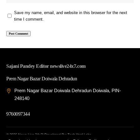
Save my name, email, and website in this browser for the next
time I comment.
Sajani Pandey Editor newslive24x7.com
Prem Nagar Bazar Doiwala Dehradun
Prem Nagar Bazar Doiwala Dehradun Doiwala, PIN-
248140
9760097344
© 2026 News Live 24x7| Developed By: Tech Yard Labs