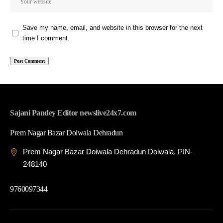
Save my name, email, and website in this browser for the next
time I comment.
Sajani Pandey Editor newslive24x7.com
Prem Nagar Bazar Doiwala Dehradun
Prem Nagar Bazar Doiwala Dehradun Doiwala, PIN-
248140
9760097344
© 2026 News Live 24x7| Developed By: Tech Yard Labs