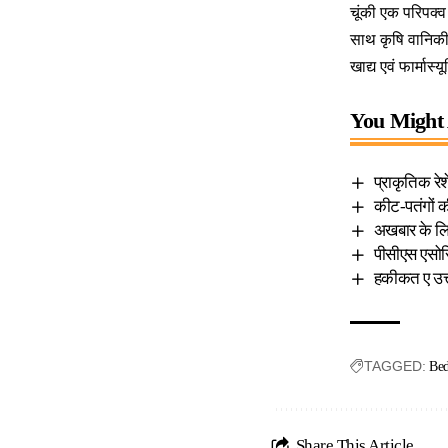
चूंकी एक परिपक्व
साथ कृषि वानिकी 
खाद्य एवं फार्मा
You Might 
प्राकृतिक रे
कीट-पतंगों की
अखबार के लिए 
पीसीएस एसोसि
हकीकत ए उत्त
TAGGED:
Be
Share This Article