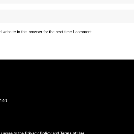
website in this browser for the next time I comment.
8140
ou agree to the
Privacy Policy
and
Terms of Use
.