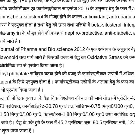
ु के फल का गुदा (Pulp) कब्ज, फेफड़ो के विकार तथा मूत्राशय रोग विकार के निवारण म
फ बायोमेडीकल एव फार्मास्यूटीकल साइन्सेज 2016 के अनुसार बेडु के फल में 
nins, beta-sitosterol के मौजूद होने के कारण antioxidant, anti coagulan
ारण मे प्रयुक्त होता है तथा बेडु की छाल तथा पत्तियों में beta-sitosterol, tr
eta-amyrin के मौजूद होने की वजह से nephro-protective, anti-diabetic,
ाये जाते है।
Journal of Pharma and Bio science 2012 के एक अध्ययन के अनुसार बेडु 
avonoid तत्व पाये जाते है जिसकी वजह से बेडु का Oxidative Stress को कम 
ं औद्योगिक रुप से प्रयोग किया जाता है।
iethyl phthalate सक्रिय घटक होने की वजह से फार्मास्यूटीकल उद्योगों में अधिक 
ent के लिये प्रयुक्त होता है। फार्मास्यूटीकल उद्योगों के अलावा बेडु के फल 
 भी प्रयोग किया जाता है।
फल की पोष्टिक गुणवत्ता के वैज्ञानिक विश्लेषण की बात की जाये तो इसमें प्रोटी
71 प्रतिशत, कार्बोहाईड्रेट-20.78 प्रतिशत, सोडियम-0.75 मिग्रा0/100 ग्रा0,
 -1.58 मिग्रा0/100 ग्रा0, फास्फोरस-1.88 मिग्रा0/100 ग्रा0 तथा सर्वाधिक
जाते है। बेडु के पके हुये के फल में 45.2 प्रतिशत जूस, 80.5 प्रतिशत नमी, 1
शुगर पाया जाता है।