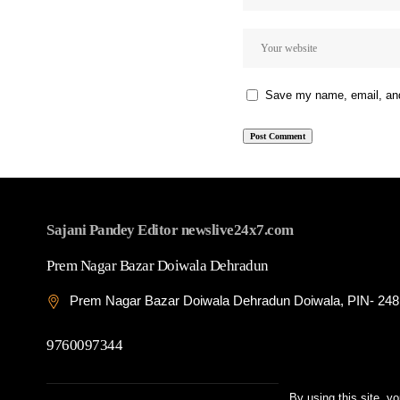
Save my name, email, and 
Sajani Pandey Editor newslive24x7.com
Prem Nagar Bazar Doiwala Dehradun
Prem Nagar Bazar Doiwala Dehradun Doiwala, PIN- 24
9760097344
By using this site, y