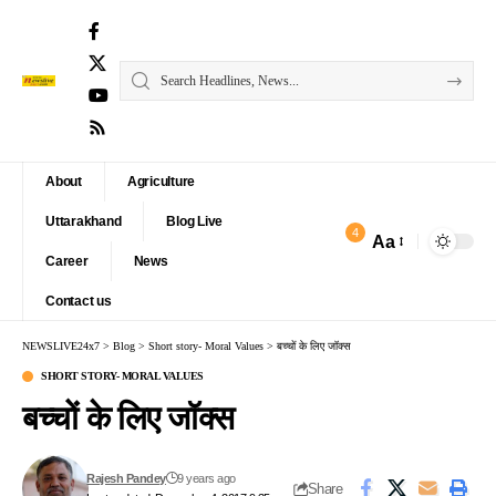
About
Agriculture
Uttarakhand
Blog Live
4
Aa
Font
Career
News
Resizer
Contact us
NEWSLIVE24x7
>
Blog
>
Short story- Moral Values
>
बच्चों के लिए जॉक्स
SHORT STORY- MORAL VALUES
बच्चों के लिए जॉक्स
Rajesh Pandey
9 years ago
Share