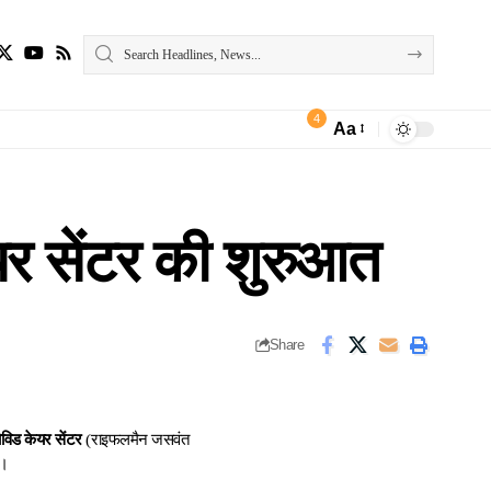
4
Aa
Font
Resizer
र सेंटर की शुरुआत
Share
विड केयर सेंटर
(राइफलमैन जसवंत
ा।