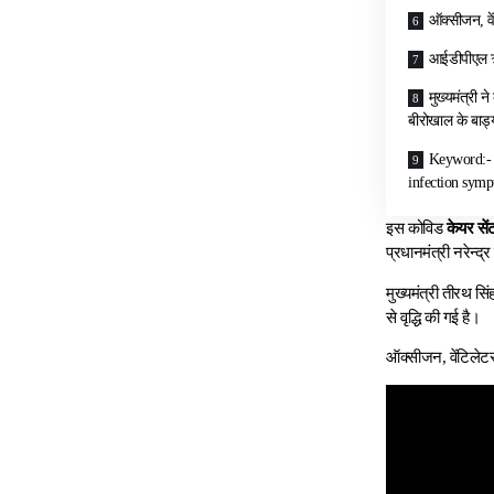
ऑक्सीजन, वें
आईडीपीएल ऋष
मुख्यमंत्री 
बीरोखाल के बाड्य
Keyword:- B
infection symp
इस कोविड
केयर सें
प्रधानमंत्री नरेन्द्
मुख्यमंत्री तीरथ सि
से वृद्धि की गई है।
ऑक्सीजन, वेंटिलेटर