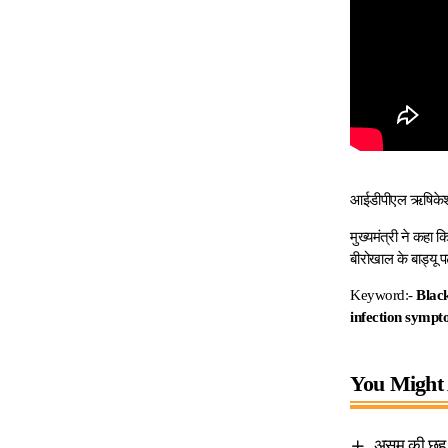
आईडीपीएल ऋषिकेश म
मुख्यमंत्री ने कहा
बीरोखाल के बाड्यू प
Keyword:-
Black
infection symp
You Might 
असम की छह बेट