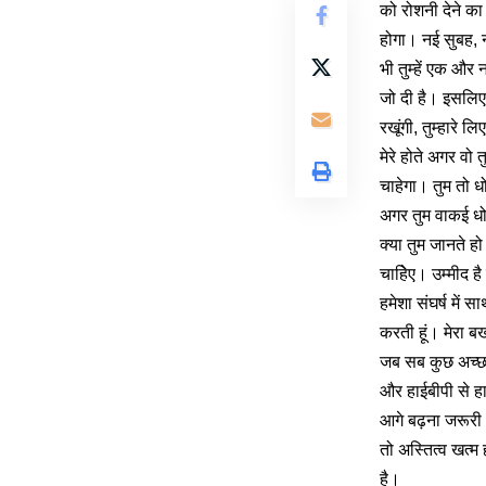
को रोशनी देने क
होगा। नई सुबह,
भी तुम्हें एक और 
जो दी है। इसलिए मै
रखूंगी, तुम्हारे 
मेरे होते अगर वो 
चाहेगा। तुम तो ध
अगर तुम वाकई धोख
क्या तुम जानते हो
चाहिेए। उम्मीद ह
हमेशा संघर्ष में स
करती हूं। मेरा ब
जब सब कुछ अच्छा
और हाईबीपी से ह
आगे बढ़ना जरूर
तो अस्तित्व खत्
है।