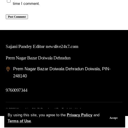
time I comment.
Sajani Pandey Editor newslive24x7.com
Prem Nagar Bazar Doiwala Dehradun
Prem Nagar Bazar Doiwala Dehradun Doiwala, PIN-
248140
9760097344
© 2026 News Live 24x7| Developed By: Tech Yard Labs
By using this site, you agree to the
Privacy Policy
and
Accept
Terms of Use
.