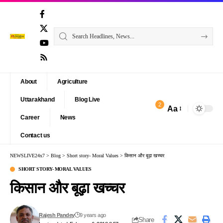
About
Agriculture
Uttarakhand
Blog Live
2
Aa
Font
Career
News
Resizer
Contact us
NEWSLIVE24x7
>
Blog
>
Short story- Moral Values
>
किसान और बूढ़ा खच्चर
SHORT STORY- MORAL VALUES
किसान और बूढ़ा खच्चर
Rajesh Pandey
9 years ago
Share