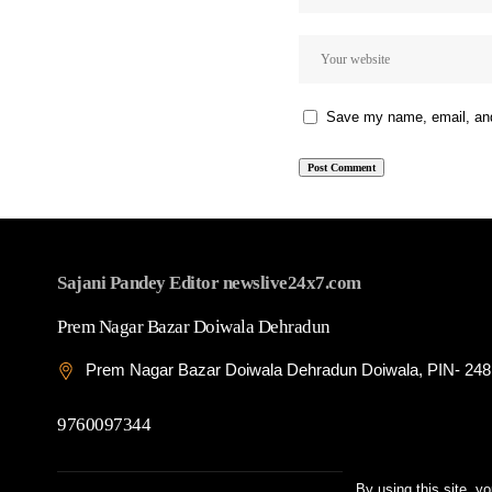
Save my name, email, and 
Sajani Pandey Editor newslive24x7.com
Prem Nagar Bazar Doiwala Dehradun
Prem Nagar Bazar Doiwala Dehradun Doiwala, PIN- 24
9760097344
By using this site, y