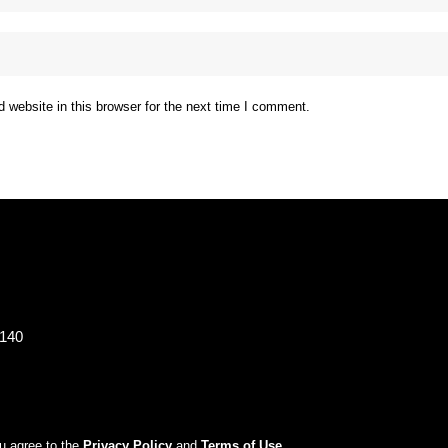
website in this browser for the next time I comment.
8140
ou agree to the
Privacy Policy
and
Terms of Use
.