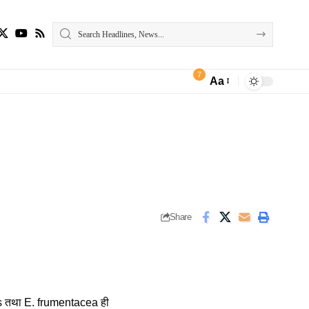
7
Aa
Font
Resizer
Share
tilis तथा E. frumentacea ही