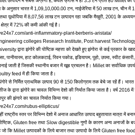
Millet उत्पादन में सबसे अग्रणी है, केवल फ्रांस में ही 3.3 टन प्रति हे0 Millet का
के अनुसार भारत में 1,09,10,000.00 टन, नाईजेरिया में 50 लाख टन, चीन में 1
ा यूथोपिया में 8,07,56 लाख टन उत्पादन रहा जबकि मैखुरी, 2001 के अध्ययन क
 क्षेत्र में 72% की कमी आंकी गई है।
ve24x7.com/anti-inflammatory-plant-berberis-aristata/
Engineering colleges Research Institute, Post harvest Technolo
rsity द्वारा झंगोरे की पोष्टिक महत्ता को देखते हुए झंगोरा से कई प्रकार के खाद्
डोसा, पानीयारम, हाट कोलकटाई, रिवन पकोड, इडियापम, पुहो, उपमा, स्वीट कंसारी
ई जाती है जिसकी स्थानीय बजार में खूब प्रचलन है। Millet का सर्वाधिक उपयो
Poultry feed में ही किया जाता है।
ोरे से निर्मित प्राथमिक उत्पाद 90 से 150 किलोग्राम तक बेचे जा रहें हैं। भारत मे
ंसीज के द्वारा झंगोरे का चावल विभिन्न देशो की निर्यात किया जाता है। वर्ष 2016 मे
पुर की झंगारे का चावल निर्यात किया गया।
ve24x7.com/rubus-ellipticus/
हीं राष्ट्रीय स्तर पर विभिन्न देशो में अनाज आधारित उत्पाद बहुतायात मात्रा में 
दा पोष्टिक, Gluten free तथा Slow digestible गुणों के कारण अन्य अनाजों के ब
 जो कि Millet उत्पादकों के लिये बाजार तथा उत्पादो के लिये Gluten free fo