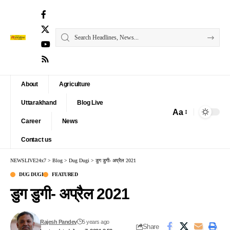
About
Agriculture
Uttarakhand
Blog Live
Aa
Font
Career
News
Resizer
Contact us
NEWSLIVE24x7
>
Blog
>
Dug Dugi
>
डुग डुगी- अप्रैल 2021
DUG DUGI
FEATURED
डुग डुगी- अप्रैल 2021
Rajesh Pandey
5 years ago
Share