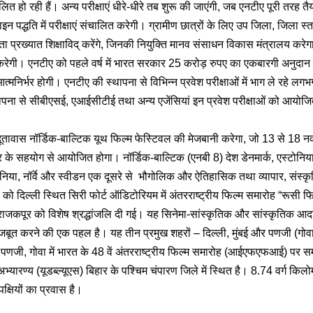
त हो रही हैं। अन्‍य परीक्षाएं धीरे-धीरे तब शुरू की जाएंगी, जब एनटीए पूरी तरह तै
पद्धति में परीक्षाएं संचालित करेगी। ग्रामीण छात्रों के लिए उप जिला, जिला स्‍त
षता प्रख्‍यात शिक्षाविद् करेंगे, जिनकी नियुक्ति मानव संसाधन विकास मंत्रालय 
 करेगी। एनटीए को पहले वर्ष में भारत सरकार 25 करोड़ रुपए का एकबारगी अनुदान
‍मनिर्भर होगी। एनटीए की स्‍थापना से विभिन्‍न प्रवेश परीक्षाओं में भाग ले रहे 
पना से सीबीएसई, एआईसीटीई तथा अन्‍य एजेंसियां इन प्रवेश परीक्षाओं को आयोजित कर
दूतावास नॉर्डिक-बाल्टिक यूथ फिल्म फेस्टिवल की मेजबानी करेगा, जो 13 से 18 नव
 के सहयोग से आयोजित होगा। नॉर्डिक-बाल्टिक (एनबी 8) देश डेनमार्क, एस्टोनिय
या, नॉर्वे और स्वीडन एक दूसरे से भौगोलिक और ऐतिहासिक तथा व्यापार, संस्कृति क
ो दिल्ली स्थित सिरी फोर्ट ऑडिटोरियम में अंतरराष्ट्रीय फिल्म समारोह “रूसी फ
 राजकपूर को विशेष श्रद्धांजलि दी गई। यह सिनेमा-सांस्कृतिक और सांस्कृतिक आदा
 मजबूत करने की एक पहल है। यह तीन प्रमुख शहरों – दिल्ली, मुंबई और पणजी (गो
पणजी, गोवा में भारत के 48 वें अंतरराष्ट्रीय फिल्म समारोह (आईएफएफआई) पर सम
्यारण्य (यूडब्ल्यूएस) बिहार के पश्चिम चंपारण जिले में स्थित है। 8.74 वर्ग किलो
 पक्षियों का प्रवास है।