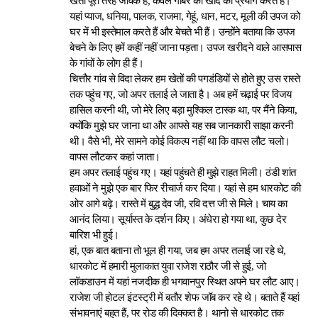
खेती पूरी तरह जैविक है, केवल गोबर की खाद का प्रयोग करते हैं।
यहां प्याज, धनिया, पालक, राजमा, गेहूं, धान, मटर, मूली की उपज को
घर में भी इस्तेमाल करते हैं और बेचते भी हैं। उन्होंने बताया कि उपज
बेचने के लिए हमें कहीं नहीं जाना पड़ता। उपज खरीदने वाले आसपास
के गांवों के लोग ही हैं।
चित्तौर गांव से विदा लेकर हम खेतों की पगडंडियों से होते हुए उस रास्ते
तक पहुंच गए, जो अपर तलाई ले जाता है। अब हमें चढ़ाई पर विजय
हासिल करनी थी, जो मेरे लिए बड़ा मुश्किल टास्क था, पर मैंने किया,
क्योंकि मुझे घर जाना था और आपसे यह सब जानकारी साझा करनी
थी। वैसे भी, मेरे सामने कोई विकल्प नहीं था कि वापस लौट चलो।
वापस लौटकर कहां जाता।
हम अपर तलाई पहुंच गए। यहां पहुंचते ही मुझे राहत मिली। ठंडी शांत
हवाओं ने मुझे एक बार फिर रीचार्ज कर दिया। यहां से हम धारकोट की
ओर आगे बढ़े। रास्ते में बुद्ध देव जी, रवि दत्त जी से मिले। चाय का
आनंद लिया। सूर्यास्त के दर्शन किए। अंधेरा हो गया था, कुछ देर
बारिश भी हुई।
हां, एक बात बताना तो भूल ही गया, जब हम अपर तलाई जा रहे थे,
धारकोट में हमारी मुलाकात युवा राजेश राठौर जी से हुई, जो
लॉकडाउन में यहां नजदीक ही भगवानपुर स्थित अपने घर लौट आए।
राजेश जी होटल इंटस्ट्री में बतौर शेफ जॉब कर रहे थे। बताते हैं यहां
संभावनाएं बहुत हैं, पर रोड की दिक्कत है। थानो से धारकोट तक