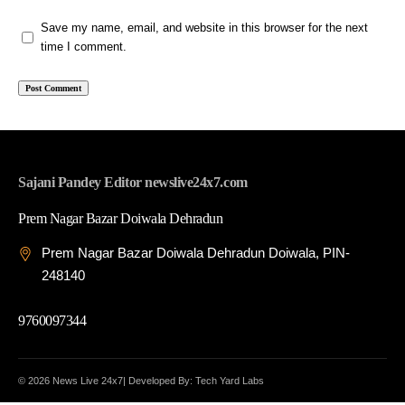
Save my name, email, and website in this browser for the next
time I comment.
Sajani Pandey Editor newslive24x7.com
Prem Nagar Bazar Doiwala Dehradun
Prem Nagar Bazar Doiwala Dehradun Doiwala, PIN-
248140
9760097344
© 2026 News Live 24x7| Developed By: Tech Yard Labs