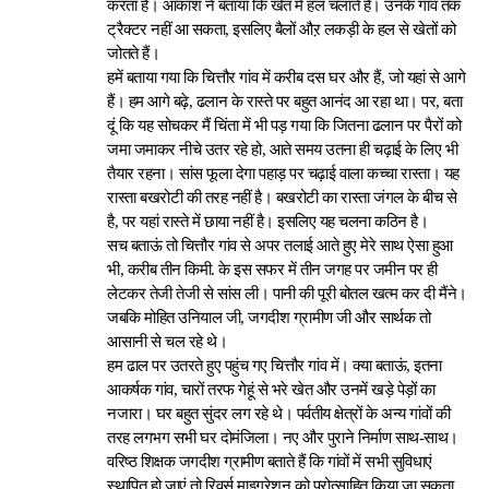
करता है। आकाश ने बताया कि खेत में हल चलाते हैं। उनके गांव तक
ट्रैक्टर नहीं आ सकता, इसलिए बैलों औऱ लकड़ी के हल से खेतों को
जोतते हैं।
हमें बताया गया कि चित्तौर गांव में करीब दस घर और हैं, जो यहां से आगे
हैं। हम आगे बढ़े, ढलान के रास्ते पर बहुत आनंद आ रहा था। पर, बता
दूं कि यह सोचकर मैं चिंता में भी पड़ गया कि जितना ढलान पर पैरों को
जमा जमाकर नीचे उतर रहे हो, आते समय उतना ही चढ़ाई के लिए भी
तैयार रहना। सांस फूला देगा पहाड़ पर चढ़ाई वाला कच्चा रास्ता। यह
रास्ता बखरोटी की तरह नहीं है। बखरोटी का रास्ता जंगल के बीच से
है, पर यहां रास्ते में छाया नहीं है। इसलिए यह चलना कठिन है।
सच बताऊं तो चित्तौर गांव से अपर तलाई आते हुए मेरे साथ ऐसा हुआ
भी, करीब तीन किमी. के इस सफर में तीन जगह पर जमीन पर ही
लेटकर तेजी तेजी से सांस ली। पानी की पूरी बोतल खत्म कर दी मैंने।
जबकि मोहित उनियाल जी, जगदीश ग्रामीण जी और सार्थक तो
आसानी से चल रहे थे।
हम ढाल पर उतरते हुए पहुंच गए चित्तौर गांव में। क्या बताऊं, इतना
आकर्षक गांव, चारों तरफ गेहूं से भरे खेत और उनमें खड़े पेड़ों का
नजारा। घर बहुत सुंदर लग रहे थे। पर्वतीय क्षेत्रों के अन्य गांवों की
तरह लगभग सभी घर दोमंजिला। नए और पुराने निर्माण साथ-साथ।
वरिष्ठ शिक्षक जगदीश ग्रामीण बताते हैं कि गांवों में सभी सुविधाएं
स्थापित हो जाएं तो रिवर्स माइग्रेशन को प्रोत्साहित किया जा सकता