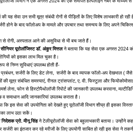
ूरोलाॅजी विभाग ने एक अगस्त 2024 को एक समर्पित हेल्पलाइन नंबर के माध्यम से 
 की यह सेवा उन सभी मूत्र संबंधी रोगों से पीड़ितों के लिए विशेष लाभकारी हो रही ह
र्जरी होने के बाद फाॅलोअप के मामले और उपचार तथा समन्वय के लिए अपने चिकि
 से रोगी, अस्पताल आने की असुविधा से भी बच जाते हैं।
र
सीनियर यूरोलाॅजिस्ट डाॅ. अंकुर मित्तल
ने बताया कि यह सेवा एक अगस्त 2024 को
ोगियों को इसका लाभ मिल चुका है।
ूप से निम्न सुविधाएं उपलब्ध होती हैं-
 प्रबंधन, सर्जरी के लिए डेट लेना, सर्जरी के बाद व्यापक फॉलो-अप देखभाल ( जैस
ओं की मूत्र संबंधित समस्याएं, रीनल ट्रांसप्लांट, ए. वी. फिस्टुला और फियोकोमोस
मर्श लेना, फोन से हिस्टोपैथोलॉजी रिपोर्ट की जानकारी उपलब्ध करवाना, मल्टीडिस
छ व समाधान आदि जानकारियां उपलब्ध कराता है।
ताया कि इस सेवा की उपयोगिता को देखते हुए यूरोलाॅजी विभाग शीघ्र ही इसका विस्
सका लाभ उठा सकें।
 निदेशक प्रो. मीनू सिंह
ने टेलीयूरोलाॅजी सेवा को बहुलाभकारी बताया। उन्होंने क
सर्जरी का इंतजार कर रहे मरीजों के लिए उपयोगी साबित हो रही इस सेवा ने तकन